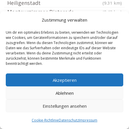
Heiligenstadt
(9.31 km)
Monteurzimmer Dieterode
(9.43 km)
Zustimmung verwalten
Monteurzimmer Katharinenberg
(9.47 km)
Monteurzimmer Buhla
(9.5 km)
Um dir ein optimales Erlebnis zu bieten, verwenden wir Technologien
wie Cookies, um Geräteinformationen zu speichern und/oder darauf
Monteurzimmer Schwobfeld
(9.64 km)
zuzugreifen. Wenn du diesen Technologien zustimmst, können wir
Monteurzimmer Rehungen
(9.78 km)
Daten wie das Surfverhalten oder eindeutige IDs auf dieser Website
verarbeiten. Wenn du deine Zustimmung nicht erteilst oder
Monteurzimmer Sickerode
(9.8 km)
zurückziehst, können bestimmte Merkmale und Funktionen
beeinträchtigt werden.
Monteurzimmer Menteroda
(10.14 km)
Monteurzimmer Eichstruth
(10.15 km)
Akzeptieren
Monteurzimmer Tastungen
(10.36 km)
Monteurzimmer Heyerode Thüringen
Ablehnen
Monteurzimmer Pfaffschwende
(10.36 km)
Einstellungen ansehen
Monteurzimmer Teistungen
(10.44 km)
(10.59 km)
Monteurzimmer Uder
(10.65 km)
Cookie-Richtlinie
Datenschutz
Impressum
Monteurzimmer Haynrode
(10.8 km)