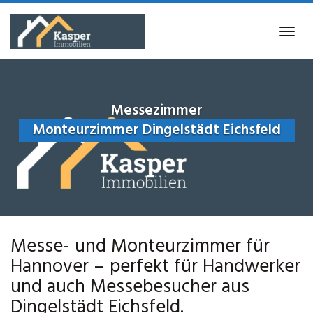
Skip
to
Tog
main
navi
content
Messezimmer
Monteurzimmer Dingelstädt Eichsfeld
Messe- und Monteurzimmer für
Hannover – perfekt für Handwerker
und auch Messebesucher aus
Dingelstädt Eichsfeld.