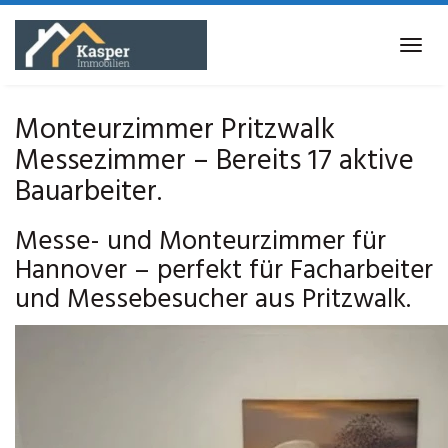
Skip
to
Tog
main
navi
content
Monteurzimmer Pritzwalk
Messezimmer – Bereits 17 aktive
Bauarbeiter.
Messe- und Monteurzimmer für
Hannover – perfekt für Facharbeiter
und Messebesucher aus Pritzwalk.