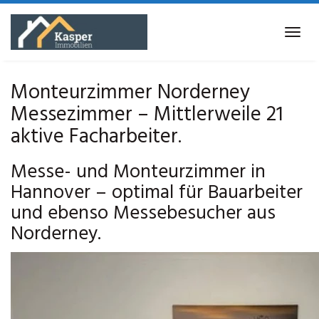
Skip
to
Tog
main
navi
content
Monteurzimmer Norderney
Messezimmer – Mittlerweile 21
aktive Facharbeiter.
Messe- und Monteurzimmer in
Hannover – optimal für Bauarbeiter
und ebenso Messebesucher aus
Norderney.