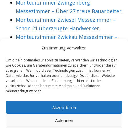
Monteurzimmer Zwingenberg
Messezimmer – Über 27 treue Bauarbeiter.
Monteurzimmer Zwiesel Messezimmer –
Schon 21 überzeugte Handwerker.
Monteurzimmer Zwickau Messezimmer –
Über 36 treue Montagearbeiter.
Zustimmung verwalten
Um dir ein optimales Erlebnis zu bieten, verwenden wir Technologien
wie Cookies, um Geräteinformationen zu speichern und/oder darauf
VORHERIGER ARTIKEL
NÄCHSTER ARTIKEL
zuzugreifen. Wenn du diesen Technologien zustimmst, können wir
Monteurzimmer
Monteurzimmer
Daten wie das Surfverhalten oder eindeutige IDs auf dieser Website
verarbeiten. Wenn du deine Zustimmung nicht erteilst oder
Nordenham
Norderstedt
zurückziehst, können bestimmte Merkmale und Funktionen
beeinträchtigt werden.
Messezimmer –
Messezimmer –
Schon 14 aktive
Über 28 aktive
Akzeptieren
Gäste.
Monteure.
Ablehnen