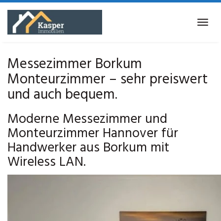
Skip
to
Tog
main
navi
content
Messezimmer Borkum
Monteurzimmer – sehr preiswert
und auch bequem.
Moderne Messezimmer und
Monteurzimmer Hannover für
Handwerker aus Borkum mit
Wireless LAN.