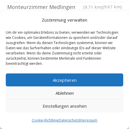
Monteurzimmer Medlingen
(9.67 km)
(9.71 km)
Monteurzimmer Dillingen an der Donau
Zustimmung verwalten
Monteurzimmer Dinkelscherben
(9.98 km)
Um dir ein optimales Erlebnis zu bieten, verwenden wir Technologien
Monteurzimmer Thannhausen
(10.19 km)
wie Cookies, um Geräteinformationen zu speichern und/oder darauf
Schwaben
(10.81 km)
zuzugreifen. Wenn du diesen Technologien zustimmst, können wir
Daten wie das Surfverhalten oder eindeutige IDs auf dieser Website
Monteurzimmer Ziemetshausen
(11.06 km)
verarbeiten. Wenn du deine Zustimmung nicht erteilst oder
zurückziehst, können bestimmte Merkmale und Funktionen
Monteurzimmer Niederstotzingen
(11.1 km)
beeinträchtigt werden.
Monteurzimmer Asselfingen
(11.47 km)
Monteurzimmer Villenbach
(11.48 km)
Akzeptieren
Monteurzimmer Haunsheim
(11.62 km)
Ablehnen
Monteurzimmer Ursberg
(11.74 km)
Monteurzimmer Wiesenbach Schwaben
Einstellungen ansehen
Monteurzimmer Rammingen
(11.91 km)
Cookie-Richtlinie
Datenschutz
Impressum
Württemberg
(12.14 km)