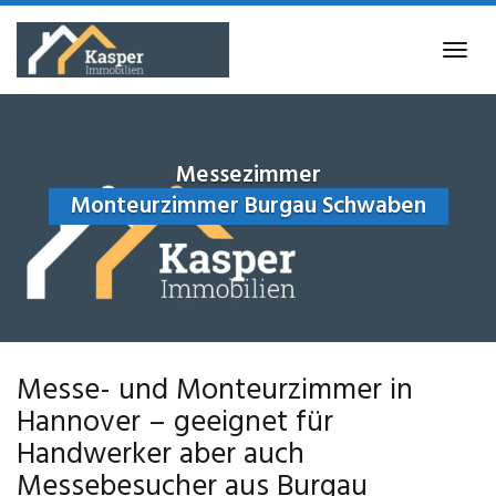
Skip
to
Tog
main
navi
content
Messezimmer
Monteurzimmer Burgau Schwaben
Messe- und Monteurzimmer in
Hannover – geeignet für
Handwerker aber auch
Messebesucher aus Burgau