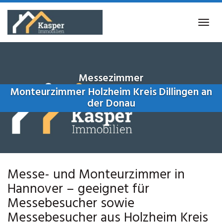
Skip
to
Tog
main
navi
content
Messezimmer
Monteurzimmer Holzheim Kreis Dillingen an
der Donau
Messe- und Monteurzimmer in
Hannover – geeignet für
Messebesucher sowie
Messebesucher aus Holzheim Kreis