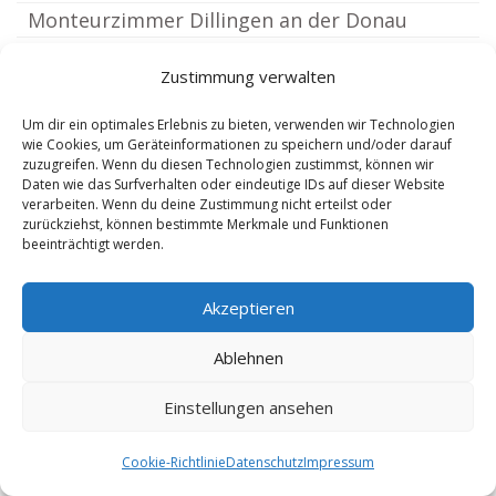
Monteurzimmer Dillingen an der Donau
Monteurzimmer Winterbach Kreis
(4.14 km)
Zustimmung verwalten
Günzburg
(4.14 km)
Monteurzimmer Altenmünster Schwaben
Um dir ein optimales Erlebnis zu bieten, verwenden wir Technologien
wie Cookies, um Geräteinformationen zu speichern und/oder darauf
Monteurzimmer Zusamaltheim
(4.61 km)
zuzugreifen. Wenn du diesen Technologien zustimmst, können wir
Daten wie das Surfverhalten oder eindeutige IDs auf dieser Website
Monteurzimmer Lauingen Donau
(4.72 km)
verarbeiten. Wenn du deine Zustimmung nicht erteilst oder
Monteurzimmer Dürrlauingen
(5.73 km)
(5.74 km)
zurückziehst, können bestimmte Merkmale und Funktionen
beeinträchtigt werden.
Monteurzimmer Landensberg
(5.76 km)
Monteurzimmer Höchstädt an der Donau
Akzeptieren
Monteurzimmer Gundremmingen
(5.81 km)
Ablehnen
Monteurzimmer Emersacker
(6.21 km)
(6.21 km)
Monteurzimmer Binswangen bei Dillingen an
Einstellungen ansehen
der Donau
(6.36 km)
Monteurzimmer Haldenwang Kreis Günzburg
Cookie-Richtlinie
Datenschutz
Impressum