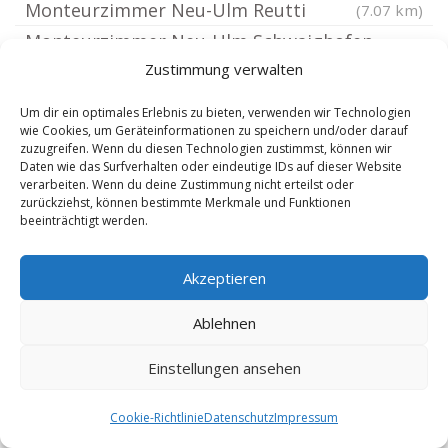
Monteurzimmer Neu-Ulm Reutti
(7.07 km)
Monteurzimmer Neu-Ulm Schwaighofen
Zustimmung verwalten
Monteurzimmer Illerkirchberg
(7.26 km)
(7.26 km)
Monteurzimmer Neu-Ulm Offenhausen
Um dir ein optimales Erlebnis zu bieten, verwenden wir Technologien
wie Cookies, um Geräteinformationen zu speichern und/oder darauf
Monteurzimmer Elchingen Donau
(7.46 km)
zuzugreifen. Wenn du diesen Technologien zustimmst, können wir
Monteurzimmer Bellenberg
(7.56 km)
Daten wie das Surfverhalten oder eindeutige IDs auf dieser Website
verarbeiten. Wenn du deine Zustimmung nicht erteilst oder
Schwaben
(7.56 km)
zurückziehst, können bestimmte Merkmale und Funktionen
beeinträchtigt werden.
Monteurzimmer Neu-Ulm Pfuhl
(7.65 km)
Monteurzimmer Ulm Oberholzheim
(7.65 km)
Akzeptieren
Monteurzimmer Neu-Ulm Holzschwang
Monteurzimmer Ulm Donau
(7.66 km)
(7.7 km)
Ablehnen
Monteurzimmer Neu-Ulm
(7.7 km)
Einstellungen ansehen
Monteurzimmer Ulm Grimmelfingen
(7.74 km)
Monteurzimmer Illerrieden
(7.87 km)
Cookie-Richtlinie
Datenschutz
Impressum
Monteurzimmer Neu-Ulm Stadtmitte
(7.91 km)