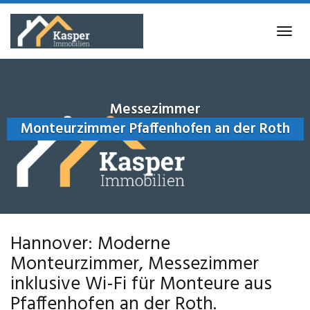
Skip
to
Tog
main
navi
content
Messezimmer
Monteurzimmer Pfaffenhofen an der Roth
Hannover: Moderne
Monteurzimmer, Messezimmer
inklusive Wi-Fi für Monteure aus
Pfaffenhofen an der Roth.