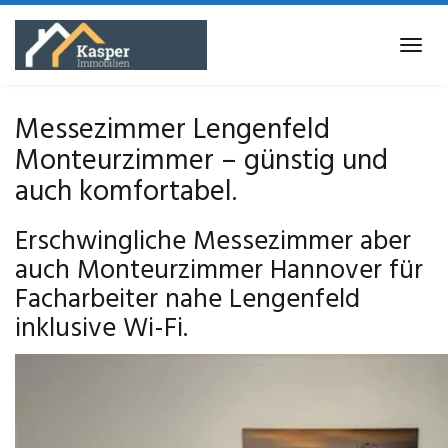
Skip
to
Tog
main
navi
content
Messezimmer Lengenfeld
Monteurzimmer – günstig und
auch komfortabel.
Erschwingliche Messezimmer aber
auch Monteurzimmer Hannover für
Facharbeiter nahe Lengenfeld
inklusive Wi-Fi.