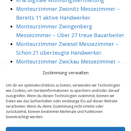
KI & digitale Wohnungsvermietung
Monteurzimmer Zwönitz Messezimmer –
Bereits 11 aktive Handwerker.
Monteurzimmer Zwingenberg
Messezimmer – Über 27 treue Bauarbeiter.
Monteurzimmer Zwiesel Messezimmer –
Schon 21 überzeugte Handwerker.
Monteurzimmer Zwickau Messezimmer –
Über 36 treue Montagearbeiter.
Zustimmung verwalten
Um dir ein optimales Erlebnis zu bieten, verwenden wir Technologien
wie Cookies, um Geräteinformationen zu speichern und/oder darauf
VORHERIGER ARTIKEL
NÄCHSTER ARTIKEL
zuzugreifen. Wenn du diesen Technologien zustimmst, können wir
Messewohnung
Monteurzimmer
Daten wie das Surfverhalten oder eindeutige IDs auf dieser Website
verarbeiten. Wenn du deine Zustimmung nicht erteilst oder
Lemgo
Lengerich
zurückziehst, können bestimmte Merkmale und Funktionen
beeinträchtigt werden.
Monteurzimmer –
Monteurunterkunft
Florian liebt die
38 zufriedene Gäste