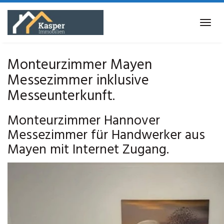
Skip
to
Tog
main
navi
content
Monteurzimmer Mayen
Messezimmer inklusive
Messeunterkunft.
Monteurzimmer Hannover
Messezimmer für Handwerker aus
Mayen mit Internet Zugang.