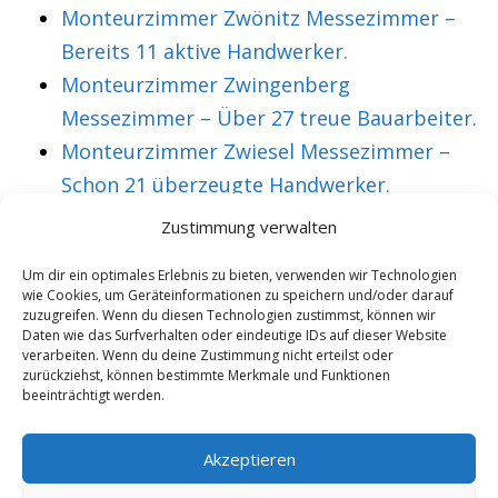
Monteurzimmer Zwönitz Messezimmer –
Bereits 11 aktive Handwerker.
Monteurzimmer Zwingenberg
Messezimmer – Über 27 treue Bauarbeiter.
Monteurzimmer Zwiesel Messezimmer –
Schon 21 überzeugte Handwerker.
Monteurzimmer Zwickau Messezimmer –
Zustimmung verwalten
Über 36 treue Montagearbeiter.
Um dir ein optimales Erlebnis zu bieten, verwenden wir Technologien
wie Cookies, um Geräteinformationen zu speichern und/oder darauf
zuzugreifen. Wenn du diesen Technologien zustimmst, können wir
Daten wie das Surfverhalten oder eindeutige IDs auf dieser Website
VORHERIGER ARTIKEL
NÄCHSTER ARTIKEL
verarbeiten. Wenn du deine Zustimmung nicht erteilst oder
Monteurzimmer
Messezimmer
zurückziehst, können bestimmte Merkmale und Funktionen
beeinträchtigt werden.
Hannover für
Mechernich
Techniker aus
Monteurzimmer
Akzeptieren
Maxvorstadt
inkl. W-Lan & Küche.