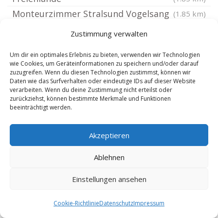
Monteurzimmer Stralsund Vogelsang
(1.85 km)
Monteurzimmer Altefähr
(2 km)
Zustimmung verwalten
Monteurzimmer Stralsund Grünthal
Um dir ein optimales Erlebnis zu bieten, verwenden wir Technologien
Viermorgen
(2.3 km)
wie Cookies, um Geräteinformationen zu speichern und/oder darauf
Monteurzimmer Stralsund Knieperteich
zuzugreifen. Wenn du diesen Technologien zustimmst, können wir
Daten wie das Surfverhalten oder eindeutige IDs auf dieser Website
Monteurzimmer Stralsund
(2.3 km)
verarbeiten. Wenn du deine Zustimmung nicht erteilst oder
zurückziehst, können bestimmte Merkmale und Funktionen
Schrammsche Mühle
(2.33 km)
beeinträchtigt werden.
Monteurzimmer Stralsund Kniepervorstadt
Monteurzimmer Stralsund Knieper
(2.33 km)
Akzeptieren
West
(2.4 km)
Ablehnen
Monteurzimmer Lüssow bei Stralsund
(2.43 km)
Monteurzimmer Stralsund Knieper Nord
Einstellungen ansehen
Monteurzimmer Wendorf bei
(2.89 km)
Cookie-Richtlinie
Datenschutz
Impressum
Stralsund
(3.05 km)