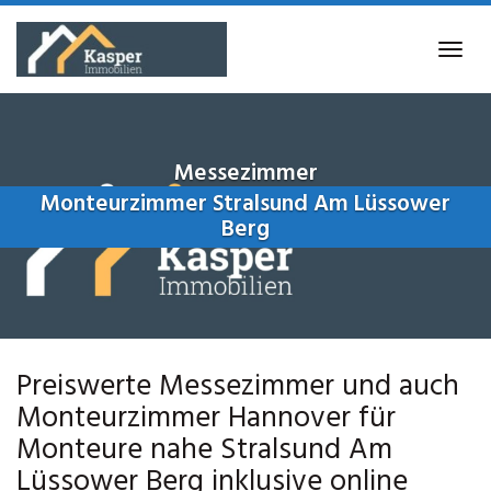
Skip
to
Tog
main
navi
content
Messezimmer
Monteurzimmer Stralsund Am Lüssower
Berg
Preiswerte Messezimmer und auch
Monteurzimmer Hannover für
Monteure nahe Stralsund Am
Lüssower Berg inklusive online