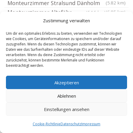
Monteurzimmer Stralsund Dänholm
(5.82 km)
Monteurzimmer Altefähr
(6.05 km)
(6.16 km)
Zustimmung verwalten
Monteurzimmer Stralsund Andershof
(6.16 km)
Monteurzimmer Zarrendorf
(6.59 km)
Um dir ein optimales Erlebnis zu bieten, verwenden wir Technologien
wie Cookies, um Geräteinformationen zu speichern und/oder darauf
Monteurzimmer Karnin bei Stralsund
(6.72 km)
zuzugreifen. Wenn du diesen Technologien zustimmst, können wir
Monteurzimmer Elmenhorst Vorpommern
Daten wie das Surfverhalten oder eindeutige IDs auf dieser Website
verarbeiten. Wenn du deine Zustimmung nicht erteilst oder
Monteurzimmer Velgast
(7.03 km)
(7.11 km)
zurückziehst, können bestimmte Merkmale und Funktionen
beeinträchtigt werden.
Monteurzimmer Klausdorf bei Stralsund
Monteurzimmer Richtenberg
(7.2 km)
(7.69 km)
Akzeptieren
Monteurzimmer Kenz-Küstrow
(8.27 km)
Monteurzimmer Weitenhagen bei Franzburg
Ablehnen
Monteurzimmer Franzburg
(8.72 km)
(8.74 km)
Einstellungen ansehen
Monteurzimmer Millienhagen-Oebelitz
Monteurzimmer Wittenhagen bei
(9.19 km)
Cookie-Richtlinie
Datenschutz
Impressum
Grimmen
(9.34 km)