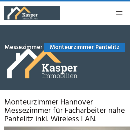
Skip
to
Tog
main
navi
content
Messezimmer
Monteurzimmer Pantelitz
Monteurzimmer Hannover
Messezimmer für Facharbeiter nahe
Pantelitz inkl. Wireless LAN.