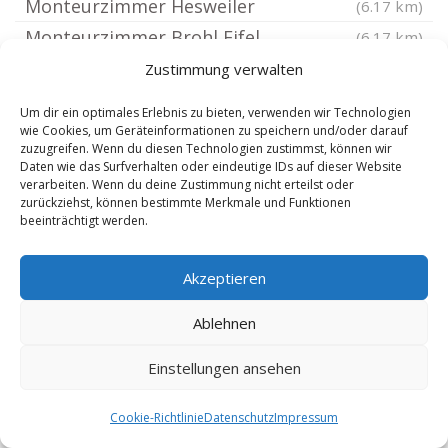
Monteurzimmer Hesweiler
(6.17 km)
Monteurzimmer Brohl Eifel
(6.17 km)
Monteurzimmer Müden Mosel
(6.21 km)
Zustimmung verwalten
Monteurzimmer Bullay
(6.39 km)
Um dir ein optimales Erlebnis zu bieten, verwenden wir Technologien
Monteurzimmer Möntenich
(6.47 km)
wie Cookies, um Geräteinformationen zu speichern und/oder darauf
zuzugreifen. Wenn du diesen Technologien zustimmst, können wir
Monteurzimmer Weiler bei Gevenich
(6.74 km)
Daten wie das Surfverhalten oder eindeutige IDs auf dieser Website
verarbeiten. Wenn du deine Zustimmung nicht erteilst oder
Monteurzimmer Gevenich Eifel
(6.74 km)
zurückziehst, können bestimmte Merkmale und Funktionen
Monteurzimmer Zilshausen
beeinträchtigt werden.
(6.74 km)
Monteurzimmer Reidenhausen
(6.84 km)
Akzeptieren
Monteurzimmer Brachtendorf
(6.91 km)
Monteurzimmer Mastershausen
(6.92 km)
Ablehnen
Monteurzimmer Tellig
(6.95 km)
Einstellungen ansehen
Monteurzimmer Büchel bei Cochem
(7.03 km)
Monteurzimmer Beuren Eifel
(7.03 km)
Cookie-Richtlinie
Datenschutz
Impressum
Monteurzimmer Zettingen
(7.07 km)