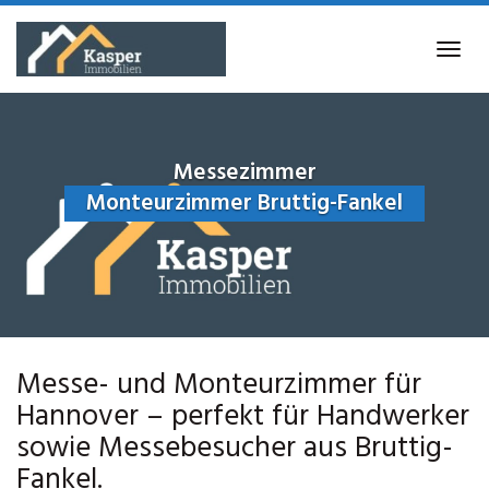
Skip
to
Tog
main
navi
content
Messezimmer
Monteurzimmer Bruttig-Fankel
Messe- und Monteurzimmer für
Hannover – perfekt für Handwerker
sowie Messebesucher aus Bruttig-
Fankel.