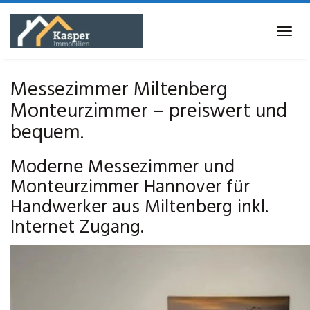
Skip
to
Tog
main
navi
content
Messezimmer Miltenberg
Monteurzimmer – preiswert und
bequem.
Moderne Messezimmer und
Monteurzimmer Hannover für
Handwerker aus Miltenberg inkl.
Internet Zugang.