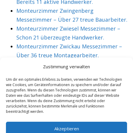
Bereits 11 aktive Handwerker.
Monteurzimmer Zwingenberg
Messezimmer – Über 27 treue Bauarbeiter.
Monteurzimmer Zwiesel Messezimmer –
Schon 21 überzeugte Handwerker.
Monteurzimmer Zwickau Messezimmer –
Über 36 treue Montagearbeiter.
Zustimmung verwalten
VORHERIGER ARTIKEL
NÄCHSTER ARTIKEL
Um dir ein optimales Erlebnis zu bieten, verwenden wir Technologien
wie Cookies, um Geräteinformationen zu speichern und/oder darauf
Monteurunterkunft
Monteurzimmer
zuzugreifen. Wenn du diesen Technologien zustimmst, können wir
Miesbach
Mindelheim
Daten wie das Surfverhalten oder eindeutige IDs auf dieser Website
verarbeiten. Wenn du deine Zustimmung nicht erteilst oder
Monteurzimmer –
Monteurwohnung
zurückziehst, können bestimmte Merkmale und Funktionen
beeinträchtigt werden.
Alexander bucht aus
11 begeisterte
Überzeugung.
Techniker in den
Akzeptieren
letzten Wochen.