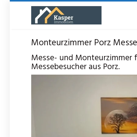
Skip
to
main
content
Monteurzimmer Porz Messezi
Messe- und Monteurzimmer fü
Messebesucher aus Porz.