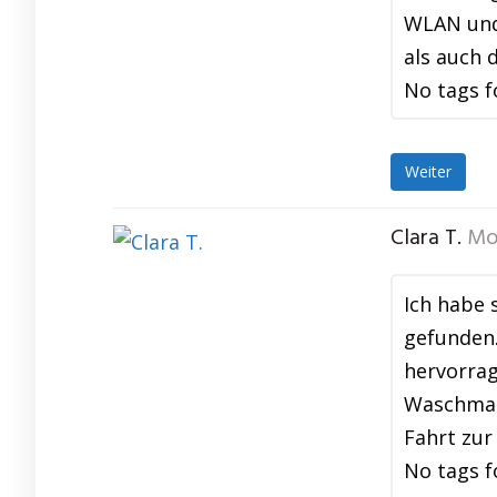
WLAN und 
als auch 
No tags f
Weiter
Clara T.
Mo
Ich habe 
gefunden
hervorrag
Waschmasc
Fahrt zur
No tags f