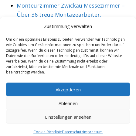
Monteurzimmer Zwickau Messezimmer –
Über 36 treue Montagearbeiter.
Zustimmung verwalten
VORHERIGER ARTIKEL
NÄCHSTER ARTIKEL
Um dir ein optimales Erlebnis zu bieten, verwenden wir Technologien
wie Cookies, um Geräteinformationen zu speichern und/oder darauf
Monteurwohnung
Monteurzimmer
zuzugreifen. Wenn du diesen Technologien zustimmst, können wir
Kärnten
Kastellaun
Daten wie das Surfverhalten oder eindeutige IDs auf dieser Website
verarbeiten. Wenn du deine Zustimmung nicht erteilst oder
Monteurzimmer –
Monteurunterkunft
zurückziehst, können bestimmte Merkmale und Funktionen
beeinträchtigt werden.
Paul findet es
28 begeisterte
gemütlich.
Messebesucher in
Akzeptieren
diesem Monat.
Ablehnen
Einstellungen ansehen
Copyright 2025/26 - Wohnung mieten |
Rohrexperten
|
Online
Marketing
|
Cookie-Richtlinie
Datenschutz
Impressum
8.8.2026