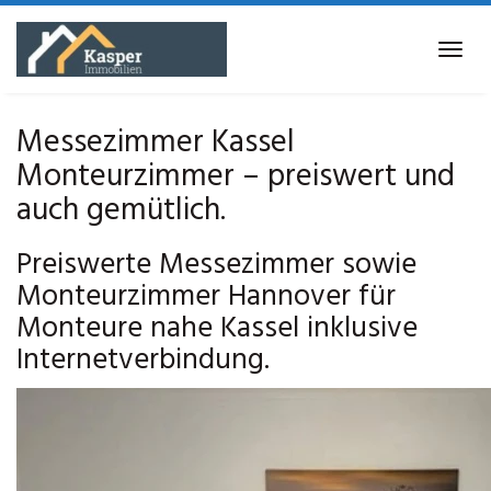
Skip
to
Tog
main
navi
content
Messezimmer Kassel
Monteurzimmer – preiswert und
auch gemütlich.
Preiswerte Messezimmer sowie
Monteurzimmer Hannover für
Monteure nahe Kassel inklusive
Internetverbindung.