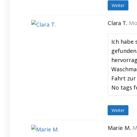
Weiter
Clara T.
Mo
Ich habe 
gefunden
hervorrag
Waschmasc
Fahrt zur
No tags f
Weiter
Marie M.
M