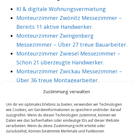
KI & digitale Wohnungsvermietung
Monteurzimmer Zwönitz Messezimmer –
Bereits 11 aktive Handwerker.
Monteurzimmer Zwingenberg
Messezimmer – Über 27 treue Bauarbeiter.
Monteurzimmer Zwiesel Messezimmer –
Schon 21 überzeugte Handwerker.
Monteurzimmer Zwickau Messezimmer –
Über 36 treue Montagearbeiter.
Zustimmung verwalten
VORHERIGER ARTIKEL
NÄCHSTER ARTIKEL
Um dir ein optimales Erlebnis zu bieten, verwenden wir Technologien
wie Cookies, um Geräteinformationen zu speichern und/oder darauf
Monteurzimmer
Monteurzimmer
zuzugreifen. Wenn du diesen Technologien zustimmst, können wir
Philippsburg
Pinneberg
Daten wie das Surfverhalten oder eindeutige IDs auf dieser Website
verarbeiten. Wenn du deine Zustimmung nicht erteilst oder
Messezimmer –
Messezimmer –
zurückziehst, können bestimmte Merkmale und Funktionen