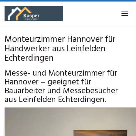
Skip
to
Tog
main
navi
content
Monteurzimmer Hannover für
Handwerker aus Leinfelden
Echterdingen
Messe- und Monteurzimmer für
Hannover – geeignet für
Bauarbeiter und Messebesucher
aus Leinfelden Echterdingen.