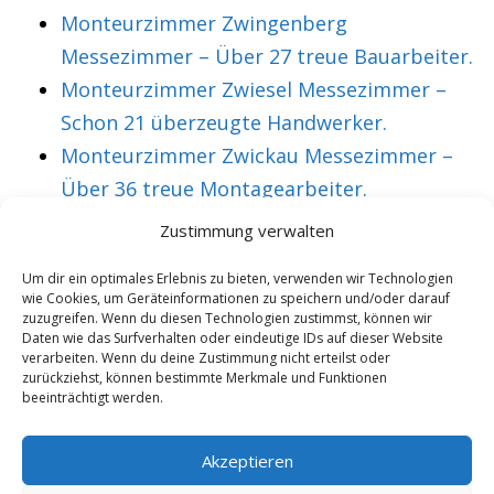
Monteurzimmer Zwingenberg
Messezimmer – Über 27 treue Bauarbeiter.
Monteurzimmer Zwiesel Messezimmer –
Schon 21 überzeugte Handwerker.
Monteurzimmer Zwickau Messezimmer –
Über 36 treue Montagearbeiter.
Zustimmung verwalten
VORHERIGER ARTIKEL
NÄCHSTER ARTIKEL
Um dir ein optimales Erlebnis zu bieten, verwenden wir Technologien
wie Cookies, um Geräteinformationen zu speichern und/oder darauf
Monteurzimmer
Monteurzimmer
zuzugreifen. Wenn du diesen Technologien zustimmst, können wir
Leinefelde
Leingarten
Daten wie das Surfverhalten oder eindeutige IDs auf dieser Website
verarbeiten. Wenn du deine Zustimmung nicht erteilst oder
Messeunterkunft 8
Messezimmer und
zurückziehst, können bestimmte Merkmale und Funktionen
beeinträchtigt werden.
begeisterte
Monteurunterkunft.
Monteure im
Akzeptieren
letzten Quartal.