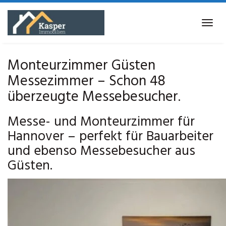
Skip
to
Tog
main
navi
content
Monteurzimmer Güsten
Messezimmer – Schon 48
überzeugte Messebesucher.
Messe- und Monteurzimmer für
Hannover – perfekt für Bauarbeiter
und ebenso Messebesucher aus
Güsten.