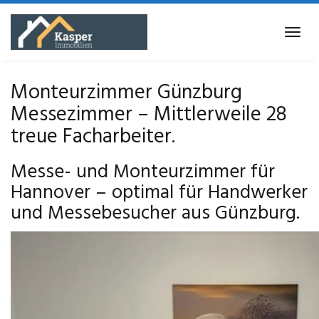
Skip
to
Tog
main
navi
content
Monteurzimmer Günzburg
Messezimmer – Mittlerweile 28
treue Facharbeiter.
Messe- und Monteurzimmer für
Hannover – optimal für Handwerker
und Messebesucher aus Günzburg.