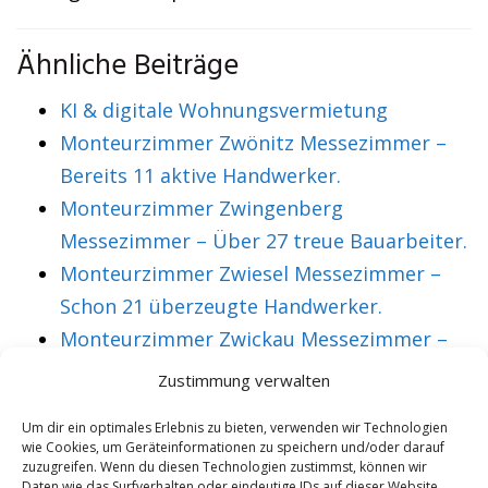
Ähnliche Beiträge
KI & digitale Wohnungsvermietung
Monteurzimmer Zwönitz Messezimmer –
Bereits 11 aktive Handwerker.
Monteurzimmer Zwingenberg
Messezimmer – Über 27 treue Bauarbeiter.
Monteurzimmer Zwiesel Messezimmer –
Schon 21 überzeugte Handwerker.
Monteurzimmer Zwickau Messezimmer –
Über 36 treue Montagearbeiter.
Zustimmung verwalten
Um dir ein optimales Erlebnis zu bieten, verwenden wir Technologien
wie Cookies, um Geräteinformationen zu speichern und/oder darauf
VORHERIGER ARTIKEL
NÄCHSTER ARTIKEL
zuzugreifen. Wenn du diesen Technologien zustimmst, können wir
Messezimmer
Monteurzimmer
Daten wie das Surfverhalten oder eindeutige IDs auf dieser Website