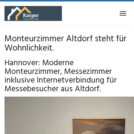
Skip
to
Tog
main
navi
content
Monteurzimmer Altdorf steht für
Wohnlichkeit.
Hannover: Moderne
Monteurzimmer, Messezimmer
inklusive Internetverbindung für
Messebesucher aus Altdorf.