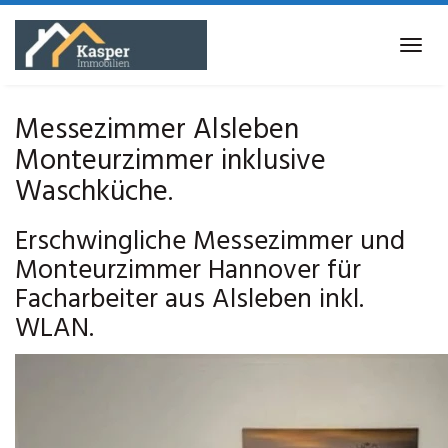
Skip
to
Tog
main
navi
content
Messezimmer Alsleben
Monteurzimmer inklusive
Waschküche.
Erschwingliche Messezimmer und
Monteurzimmer Hannover für
Facharbeiter aus Alsleben inkl.
WLAN.