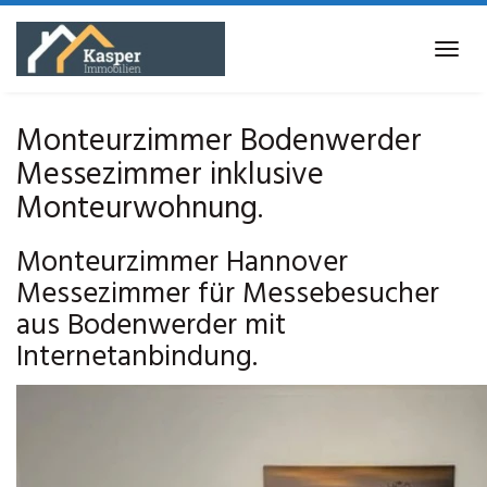
Skip
to
Tog
main
navi
content
Monteurzimmer Bodenwerder
Messezimmer inklusive
Monteurwohnung.
Monteurzimmer Hannover
Messezimmer für Messebesucher
aus Bodenwerder mit
Internetanbindung.