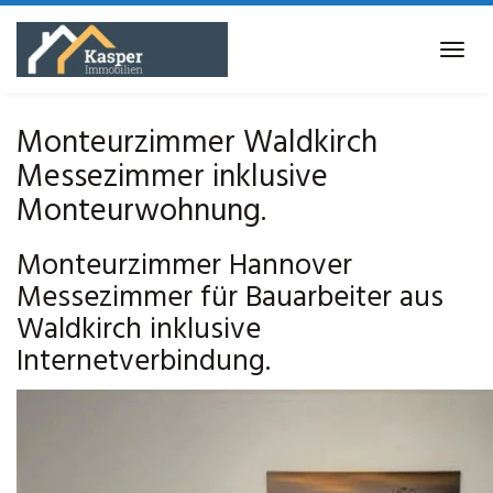
Skip
to
Tog
main
navi
content
Monteurzimmer Waldkirch
Messezimmer inklusive
Monteurwohnung.
Monteurzimmer Hannover
Messezimmer für Bauarbeiter aus
Waldkirch inklusive
Internetverbindung.