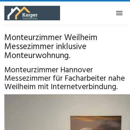
Skip
to
Tog
main
navi
content
Monteurzimmer Weilheim
Messezimmer inklusive
Monteurwohnung.
Monteurzimmer Hannover
Messezimmer für Facharbeiter nahe
Weilheim mit Internetverbindung.