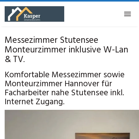
Skip
to
Tog
main
navi
content
Messezimmer Stutensee
Monteurzimmer inklusive W-Lan
& TV.
Komfortable Messezimmer sowie
Monteurzimmer Hannover für
Facharbeiter nahe Stutensee inkl.
Internet Zugang.