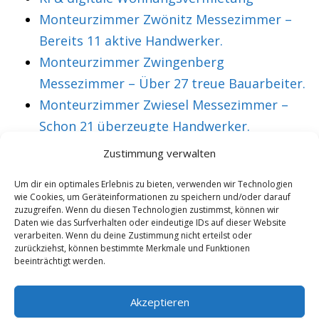
Monteurzimmer Zwönitz Messezimmer –
Bereits 11 aktive Handwerker.
Monteurzimmer Zwingenberg
Messezimmer – Über 27 treue Bauarbeiter.
Monteurzimmer Zwiesel Messezimmer –
Schon 21 überzeugte Handwerker.
Monteurzimmer Zwickau Messezimmer –
Zustimmung verwalten
Über 36 treue Montagearbeiter.
Um dir ein optimales Erlebnis zu bieten, verwenden wir Technologien
wie Cookies, um Geräteinformationen zu speichern und/oder darauf
zuzugreifen. Wenn du diesen Technologien zustimmst, können wir
Daten wie das Surfverhalten oder eindeutige IDs auf dieser Website
VORHERIGER ARTIKEL
NÄCHSTER ARTIKEL
verarbeiten. Wenn du deine Zustimmung nicht erteilst oder
Monteurzimmer
Monteurzimmer
zurückziehst, können bestimmte Merkmale und Funktionen
beeinträchtigt werden.
Stühlingen
Stuttgart steht für
Messezimmer mit
Behaglichkeit.
Akzeptieren
Monteurunterkunft.