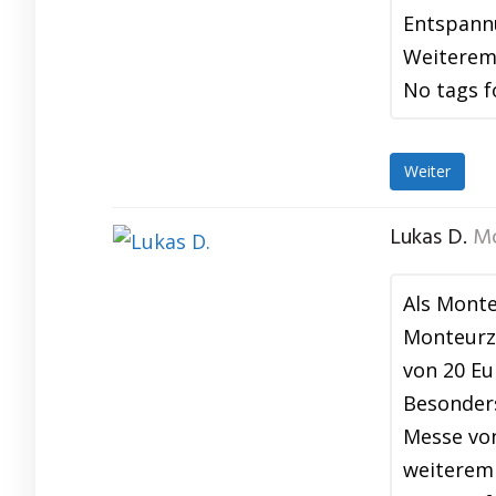
Entspannu
Weiterem
No tags f
Weiter
Lukas D.
Mo
Als Monte
Monteurzi
von 20 Eu
Besonders
Messe von
weiterem