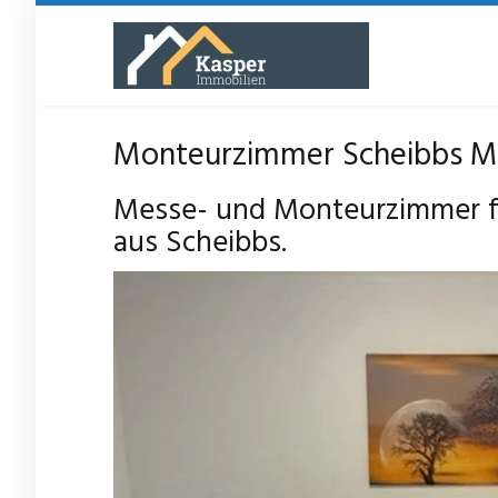
Skip
to
main
content
Monteurzimmer Scheibbs Me
Messe- und Monteurzimmer fü
aus Scheibbs.