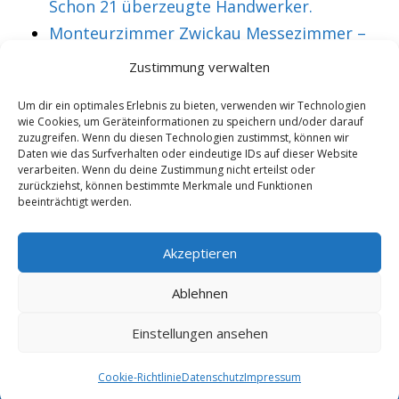
Schon 21 überzeugte Handwerker.
Monteurzimmer Zwickau Messezimmer –
Über 36 treue Montagearbeiter.
Zustimmung verwalten
Um dir ein optimales Erlebnis zu bieten, verwenden wir Technologien
wie Cookies, um Geräteinformationen zu speichern und/oder darauf
VORHERIGER ARTIKEL
NÄCHSTER ARTIKEL
zuzugreifen. Wenn du diesen Technologien zustimmst, können wir
Monteurzimmer Am
Messezimmer
Daten wie das Surfverhalten oder eindeutige IDs auf dieser Website
verarbeiten. Wenn du deine Zustimmung nicht erteilst oder
Ettersberg
Amöneburg
zurückziehst, können bestimmte Merkmale und Funktionen
beeinträchtigt werden.
Messezimmer –
Monteurzimmer –
Schon 22 aktive
günstig und
Akzeptieren
Handwerker.
komfortabel.
Ablehnen
Einstellungen ansehen
Copyright 2025/26 - Wohnung mieten |
Rohrexperten
|
Online
Marketing
|
Cookie-Richtlinie
Datenschutz
Impressum
10.8.2026