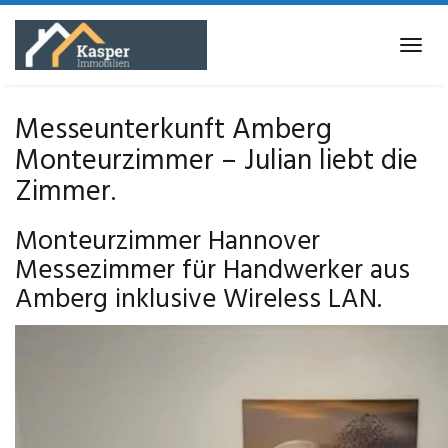
Skip
to
Tog
main
navi
content
Messeunterkunft Amberg
Monteurzimmer – Julian liebt die
Zimmer.
Monteurzimmer Hannover
Messezimmer für Handwerker aus
Amberg inklusive Wireless LAN.