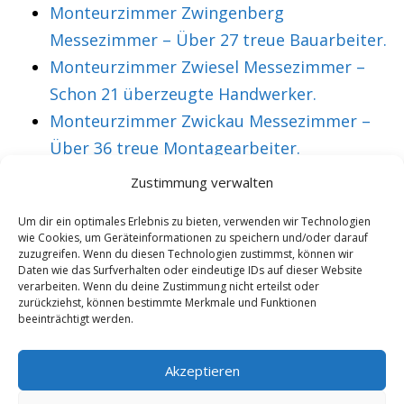
Monteurzimmer Zwingenberg
Messezimmer – Über 27 treue Bauarbeiter.
Monteurzimmer Zwiesel Messezimmer –
Schon 21 überzeugte Handwerker.
Monteurzimmer Zwickau Messezimmer –
Über 36 treue Montagearbeiter.
Zustimmung verwalten
VORHERIGER ARTIKEL
NÄCHSTER ARTIKEL
Um dir ein optimales Erlebnis zu bieten, verwenden wir Technologien
wie Cookies, um Geräteinformationen zu speichern und/oder darauf
Monteurzimmer
Monteurzimmer
zuzugreifen. Wenn du diesen Technologien zustimmst, können wir
Rudolstadt
Ruhla Messezimmer
Daten wie das Surfverhalten oder eindeutige IDs auf dieser Website
verarbeiten. Wenn du deine Zustimmung nicht erteilst oder
Messezimmer –
– Schon 21 aktive
zurückziehst, können bestimmte Merkmale und Funktionen
beeinträchtigt werden.
Mehr als 13
Montagearbeiter.
überzeugte
Akzeptieren
Montagearbeiter.