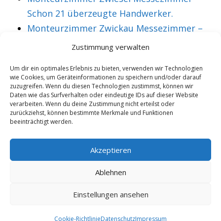
Schon 21 überzeugte Handwerker.
Monteurzimmer Zwickau Messezimmer –
Über 36 treue Montagearbeiter.
Zustimmung verwalten
Um dir ein optimales Erlebnis zu bieten, verwenden wir Technologien
wie Cookies, um Geräteinformationen zu speichern und/oder darauf
VORHERIGER ARTIKEL
NÄCHSTER ARTIKEL
zuzugreifen. Wenn du diesen Technologien zustimmst, können wir
Monteurzimmer
Monteurzimmer
Daten wie das Surfverhalten oder eindeutige IDs auf dieser Website
verarbeiten. Wenn du deine Zustimmung nicht erteilst oder
Rosenheim
Rösrath
zurückziehst, können bestimmte Merkmale und Funktionen
beeinträchtigt werden.
Messezimmer –
Messezimmer –
Schon 13 aktive
Mehr als 47 treue
Akzeptieren
Facharbeiter.
Techniker.
Ablehnen
Einstellungen ansehen
Copyright 2025/26 - Wohnung mieten |
Rohrexperten
|
Online
Marketing
|
Cookie-Richtlinie
Datenschutz
Impressum
8.8.2026