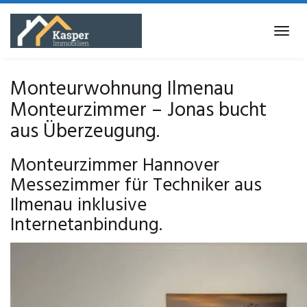
Skip
to
Tog
main
navi
content
Monteurwohnung Ilmenau
Monteurzimmer – Jonas bucht
aus Überzeugung.
Monteurzimmer Hannover
Messezimmer für Techniker aus
Ilmenau inklusive
Internetanbindung.