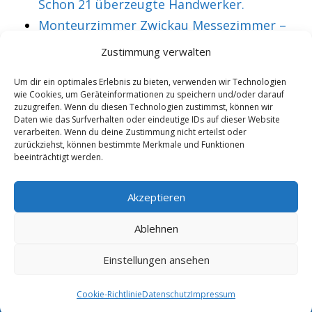
Schon 21 überzeugte Handwerker.
Monteurzimmer Zwickau Messezimmer –
Über 36 treue Montagearbeiter.
Zustimmung verwalten
Um dir ein optimales Erlebnis zu bieten, verwenden wir Technologien
wie Cookies, um Geräteinformationen zu speichern und/oder darauf
VORHERIGER ARTIKEL
NÄCHSTER ARTIKEL
zuzugreifen. Wenn du diesen Technologien zustimmst, können wir
Monteurzimmer Ilm
Messezimmer
Daten wie das Surfverhalten oder eindeutige IDs auf dieser Website
verarbeiten. Wenn du deine Zustimmung nicht erteilst oder
Kreis Messezimmer
Ilsenburg
zurückziehst, können bestimmte Merkmale und Funktionen
beeinträchtigt werden.
– Mittlerweile 45
Monteurzimmer –
überzeugte
sehr preiswert
Akzeptieren
Techniker.
sowie gemütlich.
Ablehnen
Einstellungen ansehen
Copyright 2025/26 - Wohnung mieten |
Rohrexperten
|
Online
Marketing
|
Cookie-Richtlinie
Datenschutz
Impressum
9.8.2026