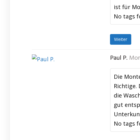
ist für M
No tags f
Weiter
Paul P.
Mon
Die Mont
Richtige.
die Wasch
gut entsp
Unterkun
No tags f