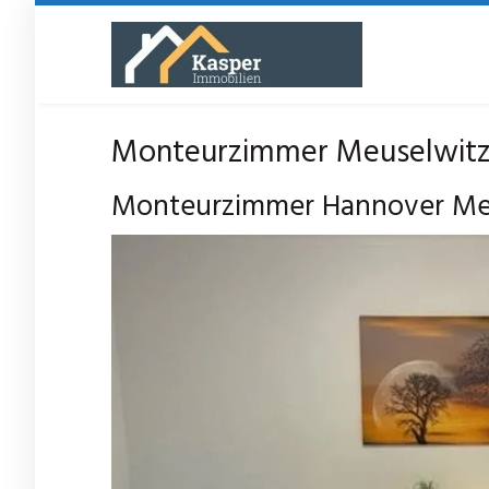
Skip
to
main
content
Monteurzimmer Meuselwitz
Monteurzimmer Hannover Mes