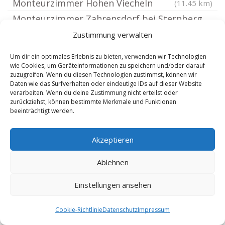
Monteurzimmer Hohen Viecheln
(11.45 km)
Monteurzimmer Zahrensdorf bei Sternberg
Monteurzimmer Kröpelin
(11.54 km)
(11.59 km)
Zustimmung verwalten
Monteurzimmer Klein Belitz
(11.59 km)
Um dir ein optimales Erlebnis zu bieten, verwenden wir Technologien
Monteurzimmer Groß Stieten
(11.75 km)
wie Cookies, um Geräteinformationen zu speichern und/oder darauf
zuzugreifen. Wenn du diesen Technologien zustimmst, können wir
Monteurzimmer Retschow
(11.85 km)
Daten wie das Surfverhalten oder eindeutige IDs auf dieser Website
verarbeiten. Wenn du deine Zustimmung nicht erteilst oder
Monteurzimmer Warnow bei Bützow
(12.31 km)
zurückziehst, können bestimmte Merkmale und Funktionen
Monteurzimmer Rühn
beeinträchtigt werden.
(12.31 km)
Monteurzimmer Gägelow bei Wismar
Akzeptieren
Monteurzimmer Zierow
(12.36 km)
(12.46 km)
Monteurzimmer Mecklenburg
(12.73 km)
Ablehnen
Monteurzimmer Brüel
(12.75 km)
Einstellungen ansehen
Monteurzimmer Bützow
(13.06 km)
Monteurzimmer Barnekow
(13.17 km)
Cookie-Richtlinie
Datenschutz
Impressum
Monteurzimmer Ostseebad Rerik
(13.29 km)