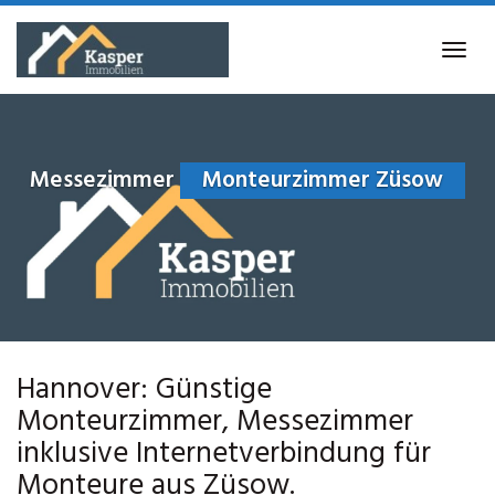
Skip
to
Tog
main
navi
content
Messezimmer
Monteurzimmer Züsow
Hannover: Günstige
Monteurzimmer, Messezimmer
inklusive Internetverbindung für
Monteure aus Züsow.