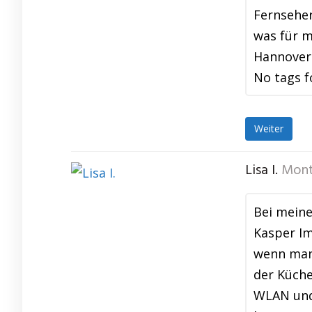
Fernseher
was für m
Hannover 
No tags f
Weiter
Lisa I.
Mont
Bei meine
Kasper Im
wenn man 
der Küche
WLAN und 