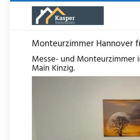
Skip
to
main
content
Monteurzimmer Hannover fü
Messe- und Monteurzimmer in
Main Kinzig.