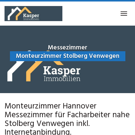
Skip
to
Tog
main
navi
content
Messezimmer
Monteurzimmer Stolberg Venwegen
Monteurzimmer Hannover
Messezimmer für Facharbeiter nahe
Stolberg Venwegen inkl.
Internetanbindung.