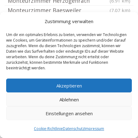
Monteurzimmer Herzogenrath
(6.91 km)
Monteurzimmer Baesweiler
(7.07 km)
Monteurzimmer Aachen Laurensberg
(7.43 km)
Zustimmung verwalten
Monteurzimmer Aldenhoven bei Jülich
(7.47 km)
Um dir ein optimales Erlebnis zu bieten, verwenden wir Technologien
Monteurzimmer Inden bei Jülich
(7.95 km)
wie Cookies, um Geräteinformationen zu speichern und/oder darauf
zuzugreifen. Wenn du diesen Technologien zustimmst, können wir
Monteurzimmer Hürtgenwald
(8.68 km)
Daten wie das Surfverhalten oder eindeutige IDs auf dieser Website
verarbeiten. Wenn du deine Zustimmung nicht erteilst oder
Monteurzimmer Düren Jülich
(9.91 km)
zurückziehst, können bestimmte Merkmale und Funktionen
Monteurzimmer Übach-Palenberg
(10.22 km)
beeinträchtigt werden.
Monteurzimmer Roetgen Eifel
(10.39 km)
Akzeptieren
Monteurzimmer Düren Petersberg
(10.92 km)
Monteurzimmer Jülich
(11.26 km)
Ablehnen
Monteurzimmer Düren Mitte
(11.52 km)
Einstellungen ansehen
Monteurzimmer Düren Rheinland
(11.58 km)
Monteurzimmer Düren Lendersdorf
(11.64 km)
Cookie-Richtlinie
Datenschutz
Impressum
Monteurzimmer Düren Birkesdorf
(11.8 km)