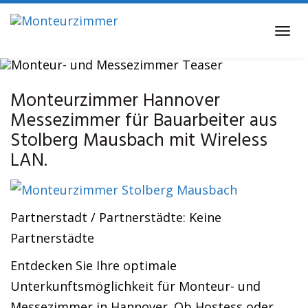
Skip
to
Tog
main
navi
content
Messezimmer
Monteurzimmer Hannover
Monteurzimmer Stolberg Mausbach
Messezimmer für Bauarbeiter aus
Stolberg Mausbach mit Wireless
LAN.
Partnerstadt / Partnerstädte: Keine
Partnerstädte
Entdecken Sie Ihre optimale
Unterkunftsmöglichkeit für Monteur- und
Messezimmer in Hannover. Ob Hostess oder