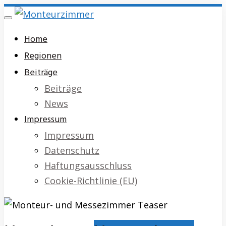
Skip
Toggle
to
navigation
Home
main
Regionen
content
Beiträge
Beiträge
News
Impressum
Impressum
Datenschutz
Haftungsausschluss
Cookie-Richtlinie (EU)