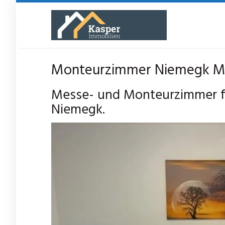
Skip
to
main
content
Monteurzimmer Niemegk Mes
Messe- und Monteurzimmer fü
Niemegk.