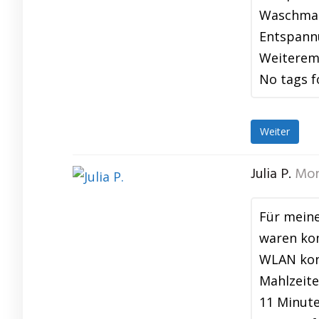
Waschmas
Entspannu
Weiterem
No tags f
Weiter
Julia P.
Mon
Für meine
waren kom
WLAN konn
Mahlzeite
11 Minute