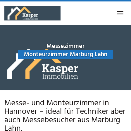
Skip
to
Tog
main
navi
content
Messezimmer
Monteurzimmer Marburg Lahn
Messe- und Monteurzimmer in
Hannover – ideal für Techniker aber
auch Messebesucher aus Marburg
Lahn.