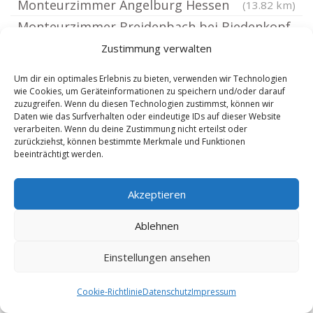
Monteurzimmer Angelburg Hessen
(13.82 km)
Monteurzimmer Breidenbach bei Biedenkopf
Monteurzimmer Battenberg Eder
(13.87 km)
Zustimmung verwalten
Monteurzimmer Wettenberg Hessen
(14.72 km)
Um dir ein optimales Erlebnis zu bieten, verwenden wir Technologien
Monteurzimmer Gemünden Felda
(14.73 km)
wie Cookies, um Geräteinformationen zu speichern und/oder darauf
zuzugreifen. Wenn du diesen Technologien zustimmst, können wir
Monteurzimmer Kirtorf
(14.78 km)
(14.96 km)
Daten wie das Surfverhalten oder eindeutige IDs auf dieser Website
verarbeiten. Wenn du deine Zustimmung nicht erteilst oder
Monteurzimmer Buseck
(14.97 km)
zurückziehst, können bestimmte Merkmale und Funktionen
beeinträchtigt werden.
Monteurzimmer Hohenahr
(15.06 km)
Monteurzimmer Reiskirchen Wieseck
(15.26 km)
Akzeptieren
Monteurzimmer Allendorf Eder
(15.44 km)
Monteurzimmer Neustadt Hessen
(15.45 km)
Ablehnen
Monteurzimmer Gießen Wieseck
(15.97 km)
Einstellungen ansehen
Monteurzimmer Gilserberg
(16 km)
Monteurzimmer Bischoffen
(16.02 km)
Cookie-Richtlinie
Datenschutz
Impressum
Monteurzimmer Burgwald Eder
(16.14 km)