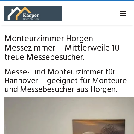
Skip
to
Tog
main
navi
content
Monteurzimmer Horgen
Messezimmer – Mittlerweile 10
treue Messebesucher.
Messe- und Monteurzimmer für
Hannover – geeignet für Monteure
und Messebesucher aus Horgen.