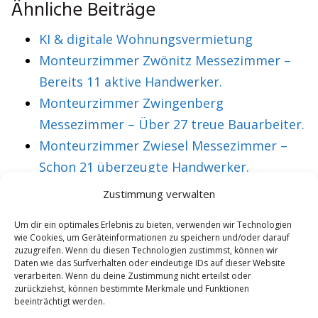
Ähnliche Beiträge
KI & digitale Wohnungsvermietung
Monteurzimmer Zwönitz Messezimmer –
Bereits 11 aktive Handwerker.
Monteurzimmer Zwingenberg
Messezimmer – Über 27 treue Bauarbeiter.
Monteurzimmer Zwiesel Messezimmer –
Schon 21 überzeugte Handwerker.
Monteurzimmer Zwickau Messezimmer –
Zustimmung verwalten
Über 36 treue Montagearbeiter.
Um dir ein optimales Erlebnis zu bieten, verwenden wir Technologien
wie Cookies, um Geräteinformationen zu speichern und/oder darauf
zuzugreifen. Wenn du diesen Technologien zustimmst, können wir
Daten wie das Surfverhalten oder eindeutige IDs auf dieser Website
VORHERIGER ARTIKEL
NÄCHSTER ARTIKEL
verarbeiten. Wenn du deine Zustimmung nicht erteilst oder
Monteurzimmer
Monteurzimmer
zurückziehst, können bestimmte Merkmale und Funktionen
beeinträchtigt werden.
Horb Messezimmer
Horn Messezimmer