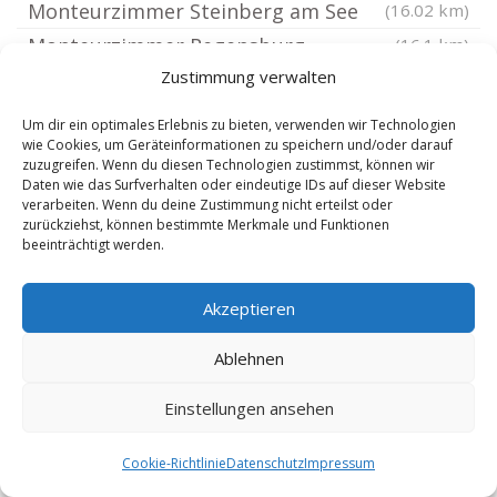
Monteurzimmer Steinberg am See
(16.02 km)
Monteurzimmer Regensburg
(16.1 km)
Reinhausen
Zustimmung verwalten
(16.14 km)
Monteurzimmer Regensburg Stadtamhof
Um dir ein optimales Erlebnis zu bieten, verwenden wir Technologien
Monteurzimmer Dietfurt an der
wie Cookies, um Geräteinformationen zu speichern und/oder darauf
(16.3 km)
zuzugreifen. Wenn du diesen Technologien zustimmst, können wir
Altmühl
(16.46 km)
Daten wie das Surfverhalten oder eindeutige IDs auf dieser Website
verarbeiten. Wenn du deine Zustimmung nicht erteilst oder
Monteurzimmer Regensburg Westenviertel
zurückziehst, können bestimmte Merkmale und Funktionen
beeinträchtigt werden.
Monteurzimmer Fensterbach
(16.49 km)
(16.5 km)
Monteurzimmer Regensburg Brandlberg
Akzeptieren
Monteurzimmer Amberg Oberpfalz
(16.68 km)
Monteurzimmer Ammerthal
(16.69 km)
Ablehnen
Oberpfalz
(16.74 km)
Einstellungen ansehen
Monteurzimmer Regensburg
(16.94 km)
Monteurzimmer Regensburg Ziegetsdorf
Cookie-Richtlinie
Datenschutz
Impressum
Monteurzimmer Regensburg
(16.94 km)