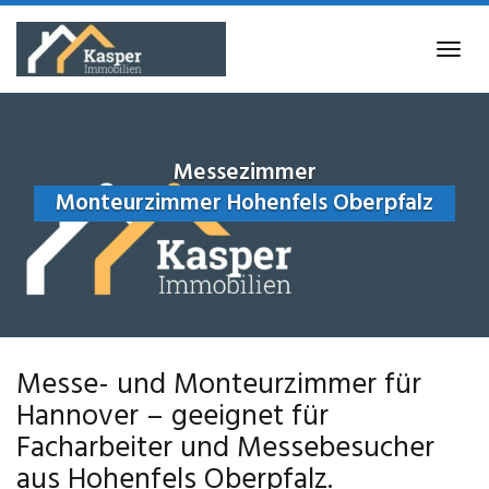
Skip
to
Tog
main
navi
content
Messezimmer
Monteurzimmer Hohenfels Oberpfalz
Messe- und Monteurzimmer für
Hannover – geeignet für
Facharbeiter und Messebesucher
aus Hohenfels Oberpfalz.