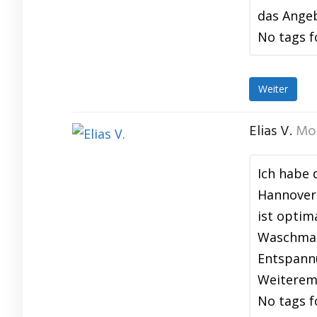
das Angeb
No tags f
Weiter
Elias V.
Mo
Ich habe 
Hannover 
ist optim
Waschmas
Entspannu
Weiterem
No tags f