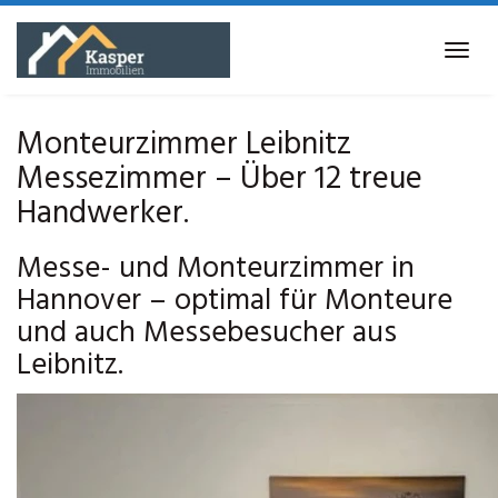
Skip
to
Tog
main
navi
content
Monteurzimmer Leibnitz
Messezimmer – Über 12 treue
Handwerker.
Messe- und Monteurzimmer in
Hannover – optimal für Monteure
und auch Messebesucher aus
Leibnitz.