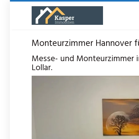
Skip
to
main
content
Monteurzimmer Hannover für
Messe- und Monteurzimmer in
Lollar.