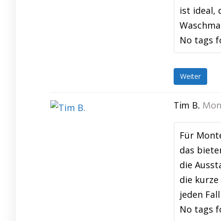
ist ideal
Waschmasc
No tags f
Weiter
Tim B.
Mon
Für Monte
das biete
die Ausst
die kurze
jeden Fal
No tags f