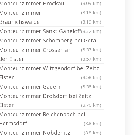
Monteurzimmer Bröckau
(8.09 km)
Monteurzimmer
(8.18 km)
Braunichswalde
(8.19 km)
Monteurzimmer Sankt Gangloff
(8.32 km)
Monteurzimmer Schömberg bei Gera
Monteurzimmer Crossen an
(8.57 km)
der Elster
(8.57 km)
Monteurzimmer Wittgendorf bei Zeitz
Elster
(8.58 km)
Monteurzimmer Gauern
(8.58 km)
Monteurzimmer Droßdorf bei Zeitz
Elster
(8.76 km)
Monteurzimmer Reichenbach bei
Hermsdorf
(8.8 km)
Monteurzimmer Nöbdenitz
(8.8 km)