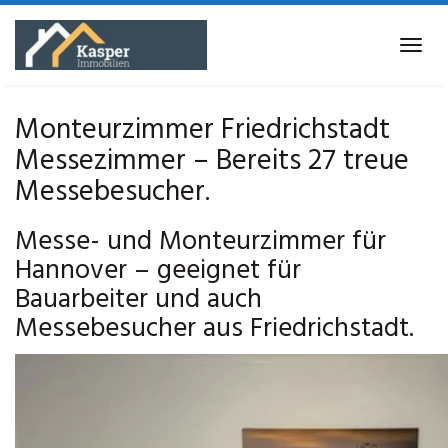
Skip
to
Tog
main
navi
content
Monteurzimmer Friedrichstadt
Messezimmer – Bereits 27 treue
Messebesucher.
Messe- und Monteurzimmer für
Hannover – geeignet für
Bauarbeiter und auch
Messebesucher aus Friedrichstadt.