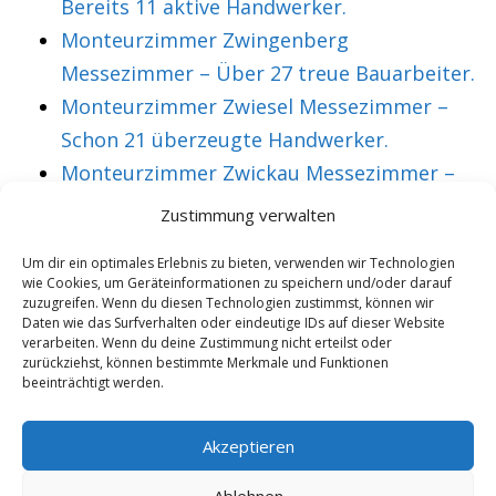
Bereits 11 aktive Handwerker.
Monteurzimmer Zwingenberg
Messezimmer – Über 27 treue Bauarbeiter.
Monteurzimmer Zwiesel Messezimmer –
Schon 21 überzeugte Handwerker.
Monteurzimmer Zwickau Messezimmer –
Über 36 treue Montagearbeiter.
Zustimmung verwalten
Um dir ein optimales Erlebnis zu bieten, verwenden wir Technologien
wie Cookies, um Geräteinformationen zu speichern und/oder darauf
VORHERIGER ARTIKEL
NÄCHSTER ARTIKEL
zuzugreifen. Wenn du diesen Technologien zustimmst, können wir
Monteurzimmer
Monteurzimmer
Daten wie das Surfverhalten oder eindeutige IDs auf dieser Website
verarbeiten. Wenn du deine Zustimmung nicht erteilst oder
Friedrichshafen
Friedrichsthal
zurückziehst, können bestimmte Merkmale und Funktionen
beeinträchtigt werden.
Messezimmer –
Messezimmer –
Über 33 überzeugte
Mehr als 18 aktive
Akzeptieren
Gäste.
Personen.
Ablehnen