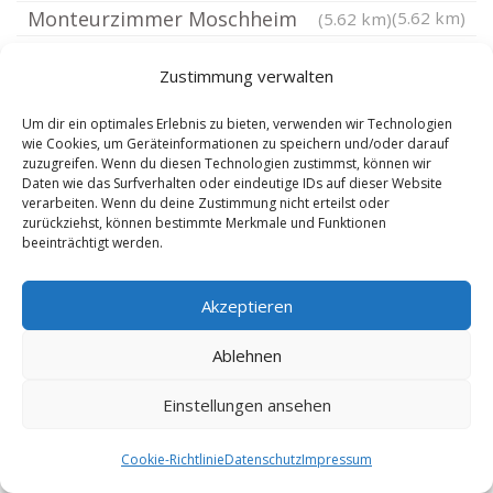
Monteurzimmer Moschheim
(5.62 km)
(5.62 km)
Monteurzimmer Isenburg Westerwald
(5.62 km)
Zustimmung verwalten
Monteurzimmer Mündersbach
(5.8 km)
Monteurzimmer Steinen Westerwald
(5.88 km)
Um dir ein optimales Erlebnis zu bieten, verwenden wir Technologien
wie Cookies, um Geräteinformationen zu speichern und/oder darauf
Monteurzimmer Thalhausen Kreis Neuwied
zuzugreifen. Wenn du diesen Technologien zustimmst, können wir
Daten wie das Surfverhalten oder eindeutige IDs auf dieser Website
Monteurzimmer Höhr-Grenzhausen
(5.97 km)
verarbeiten. Wenn du deine Zustimmung nicht erteilst oder
Monteurzimmer Freilingen
(6.17 km)
zurückziehst, können bestimmte Merkmale und Funktionen
beeinträchtigt werden.
Westerwald
(6.18 km)
Monteurzimmer Niederhofen Westerwald
Akzeptieren
Monteurzimmer Bannberscheid
(6.18 km)
Ablehnen
Monteurzimmer Staudt
(6.18 km)
(6.18 km)
Monteurzimmer Niederahr
(6.3 km)
Einstellungen ansehen
Monteurzimmer Raubach Westerwald
(6.36 km)
Monteurzimmer Schenkelberg
Cookie-Richtlinie
Datenschutz
Impressum
(6.46 km)