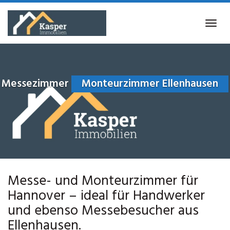
Skip
to
Tog
main
navi
content
Messezimmer
Monteurzimmer Ellenhausen
Messe- und Monteurzimmer für
Hannover – ideal für Handwerker
und ebenso Messebesucher aus
Ellenhausen.