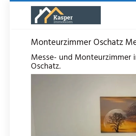
Skip
to
main
content
Monteurzimmer Oschatz Mes
Messe- und Monteurzimmer i
Oschatz.