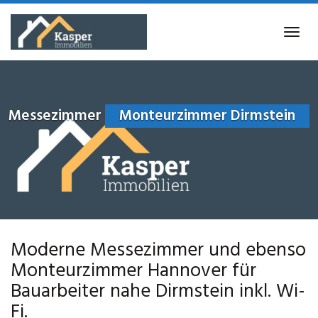
Skip
to
Tog
main
navi
content
Messezimmer
Monteurzimmer Dirmstein
Moderne Messezimmer und ebenso
Monteurzimmer Hannover für
Bauarbeiter nahe Dirmstein inkl. Wi-
Fi.