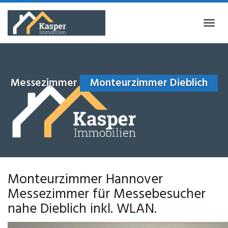
Skip
to
Tog
main
navi
content
Messezimmer
Monteurzimmer Dieblich
Monteurzimmer Hannover
Messezimmer für Messebesucher
nahe Dieblich inkl. WLAN.