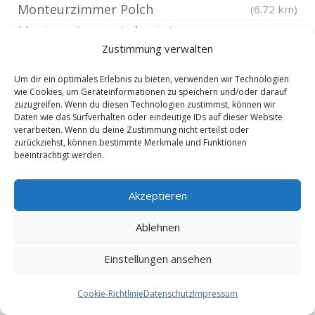
Monteurzimmer Polch
(6.72 km)
Monteurzimmer Lahnstein
(6.72 km)
Zustimmung verwalten
Monteurzimmer Weißenthurm Rhein
(6.95 km)
Monteurzimmer Nörtershausen
(6.95 km)
Um dir ein optimales Erlebnis zu bieten, verwenden wir Technologien
wie Cookies, um Geräteinformationen zu speichern und/oder darauf
Monteurzimmer Rhens
(7.01 km)
zuzugreifen. Wenn du diesen Technologien zustimmst, können wir
Monteurzimmer Urmitz Rhein
Daten wie das Surfverhalten oder eindeutige IDs auf dieser Website
(7.17 km)
verarbeiten. Wenn du deine Zustimmung nicht erteilst oder
Monteurzimmer Kretz
(7.25 km)
zurückziehst, können bestimmte Merkmale und Funktionen
beeinträchtigt werden.
Monteurzimmer Trimbs
(7.35 km)
Monteurzimmer Kruft
(7.47 km)
Akzeptieren
Monteurzimmer Mertloch
(7.47 km)
Monteurzimmer Filsen
Ablehnen
(7.73 km)
Monteurzimmer Wierschem
(7.73 km)
Einstellungen ansehen
Monteurzimmer Brey
(7.74 km)
Monteurzimmer Kaltenengers
(7.83 km)
Cookie-Richtlinie
Datenschutz
Impressum
Monteurzimmer Burgen Mosel
(7.83 km)